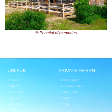
© Pocetful of memories
URLAUB
PRIVATE FEIERN
Almhütten
Hochzeit feiern
Zeltplatz
Geburtstag feiern
Alm-Extras
Private Feste
Radurlaub
Almstadl
Gutscheine
Anfrage
Buchung