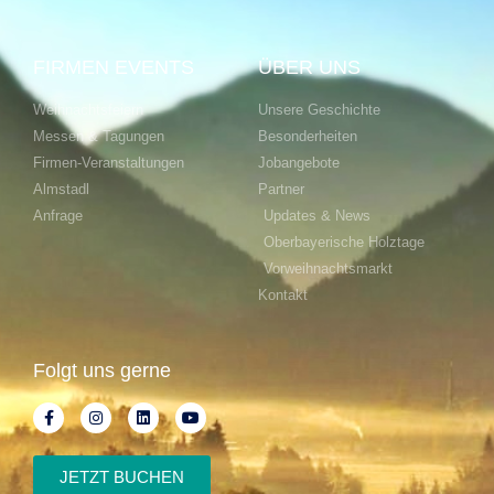
FIRMEN EVENTS
ÜBER UNS
Weihnachtsfeiern
Unsere Geschichte
Messen & Tagungen
Besonderheiten
Firmen-Veranstaltungen
Jobangebote
Almstadl
Partner
Anfrage
Updates & News
Oberbayerische Holztage
Vorweihnachtsmarkt
Kontakt
Folgt uns gerne
JETZT BUCHEN